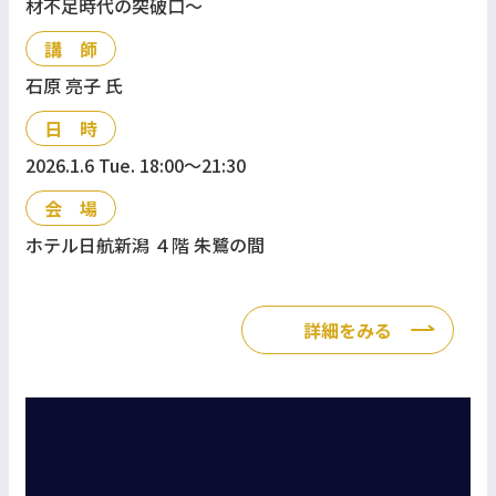
材不足時代の突破口～
講 師
石原 亮子 氏
日 時
2026.1.6 Tue. 18:00〜21:30
会 場
ホテル日航新潟 ４階 朱鷺の間
詳細をみる