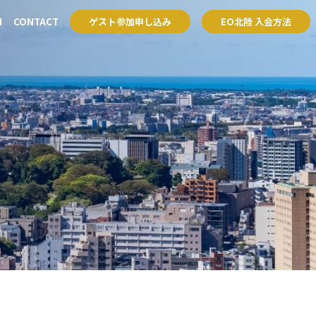
H
CONTACT
ゲスト参加申し込み
EO北陸 入会方法
アクセラレーター
賛助会員
塾
アクセラレーター
賛助会員
塾