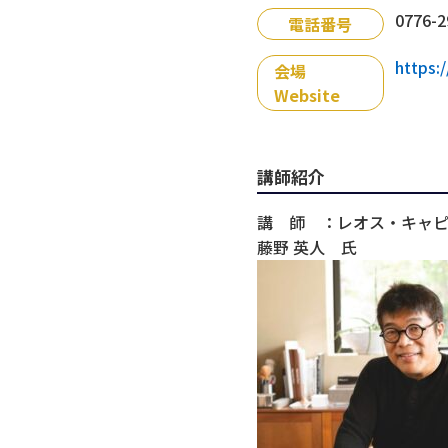
0776-2
電話番号
https:
会場
Website
講師紹介
講 師 ：レオス・キャ
藤野 英人 氏