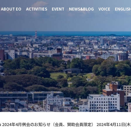
ABOUT EO
ACTIVITIES
EVENT
NEWS&BLOG
VOICE
ENGLIS
Hokurikuについて
フォーラム
会長挨拶
MyEO
理事紹介
Hokurikuについて
フォーラム
会長挨拶
MyEO
理事紹介
riku 2024年4月例会のお知らせ（会員、賛助会員限定） 2024年4月11日(