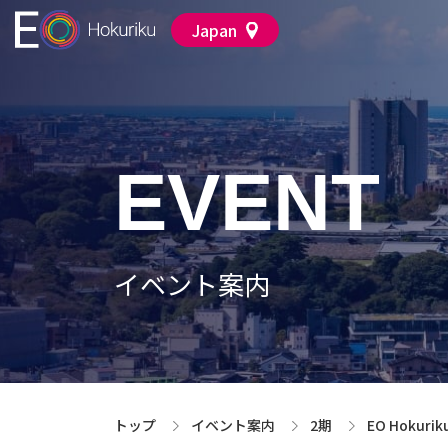
Japan
月例会
EO 
月例会
EO 
アクティビティ
EOについて
アクティビティ
EOについて
ACTIVITIES
ABOUT EO
EVENT
ACTIVITIES
ABOUT EO
イベント案内
トップ
イベント案内
2期
EO Hoku