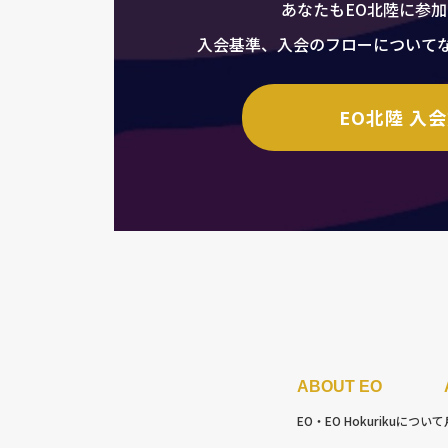
あなたもEO北陸に参
入会基準、入会のフローについて
EO北陸 入
ABOUT EO
EO・EO Hokuriku
について