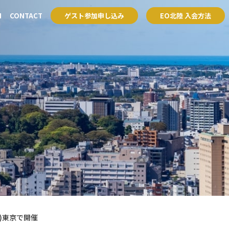
H
CONTACT
ゲスト参加申し込み
EO北陸 入会方法
アクセラレーター
賛助会員
塾
アクセラレーター
賛助会員
塾
木)東京で開催